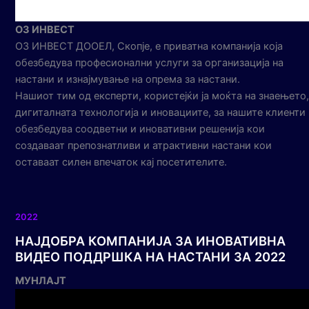
О3 ИНВЕСТ
О3 ИНВЕСТ ДООЕЛ, Скопје, е приватна компанија која
обезбедува професионални услуги за организација на
настани и изнајмување на опрема за настани.
Нашиот тим од експерти, користејќи ја моќта на знаењето,
дигиталната технологија и иновациите, за нашите клиенти
обезбедува соодветни и иновативни решенија кои
создаваат препознатливи и атрактивни настани кои
оставаат силен впечаток кај посетителите.
2022
НАЈДОБРА КОМПАНИЈА ЗА ИНОВАТИВНА
ВИДЕО ПОДДРШКА НА НАСТАНИ ЗА 2022
МУНЛАЈТ