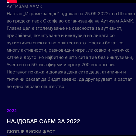
АУТИЗАМ ААМК
Настан „Играме заедно“ одржан на 25.09.2022г на Школка
во градски парк Скопје во организација на Аутизам ААМК.
Главна цел е зголемување на свесноста за аутизмот,
прифаќање, почитување и инклузија на лицата со
аутистичен спектар во општеството. Настан богат со
многу активности, разновидни игри, ликовно и музичко
катче и друго, но најбитно е што сите тие беа инклузивни,.
Учество на 50тина фирми и преку 200 волонтери.
Настанот покажа и докажа дека сите деца, атипични и
типични сакаат да бидат заедно, да другаруваат и растат
во едно здраво општество.
2022
НАЈДОБАР САЕМ ЗА 2022
СКОПЈЕ ВИСКИ ФЕСТ