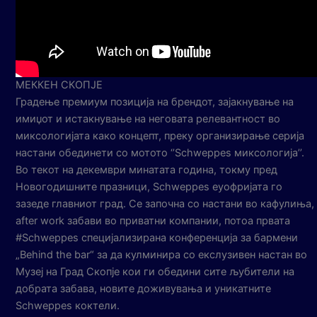
МЕККЕН СКОПЈЕ
Градење премиум позиција на брендот, зајакнување на
имиџот и истакнување на неговата релевантност во
миксологијата како концепт, преку организирање серија
настани обединети со мотото ‘’Schweppes миксологија’’.
Во текот на декември минатата година, токму пред
Новогодишните празници, Schweppes еуофријата го
зазеде главниот град. Се започна со настани во кафулиња,
after work забави во приватни компании, потоа првата
#Schweppes специјализирана конференција за бармени
„Behind the bar“ за да кулминира со екслузивен настан во
Музеј на Град Скопје кои ги обедини сите љубители на
добрата забава, новите доживувања и уникатните
Schweppes коктели.