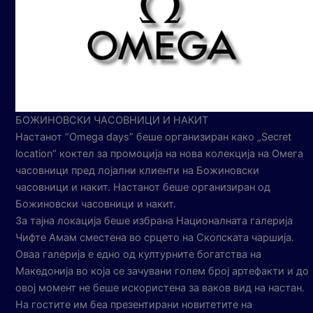
БОЖИНОВСКИ ЧАСОВНИЦИ И НАКИТ
Настанот “Omega days” беше организиран како „Secret
location“ коктел за промоција на нова колекција на Омега
часовници пред лојални клиенти на Божиновски
часовници и накит. Настанот беше организиран од
Божиновски часовници и накит.
За тајна локација беше избрана Националната галерија
Чифте Амам сместена во срцето на Скопската чаршија.
Оваа галерија е едно од културните богатства на
Македонија во која се зачувани голем број артефакти и до
овој момент не беше искористена за ваков вид на настан.
На гостите им беа презентирани новитетите на