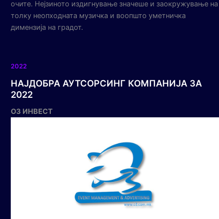
очите. Нејзиното издигнување значеше и заокружување на
толку неопходната музичка и воопшто уметничка
димензија на градот.
2022
НАЈДОБРА АУТСОРСИНГ КОМПАНИЈА ЗА
2022
О3 ИНВЕСТ