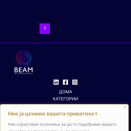
1
2
Next
→
ДОМА
КАТЕГОРИИ
ПРАВИЛНИК
ЖИРИ
Ние ја цениме вашата приватност
КОНТАКТ
Ние користиме колачиња за да го подобриме вашето
Search Button
Search