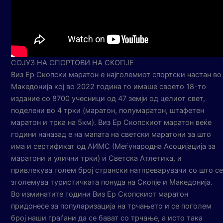
СОЈУЗ НА СПОРТОВИ НА СКОПЈЕ
Виз Ер Скопски маратон е најголемиот спортски настан во
Македонија кој во 2022 година го имаше своето 18-то
издание со 8700 учесници од 47 земји од целиот свет,
поделени во 4 трки (маратон, полумаратон, штафетен
маратон и трка на 5км). Виз Ер Скопскиот маратон веќе
години наназад е на мапата на светски маратони за што
има и сертификат од АИМС (Меѓународна Асоцијација за
маратони и улични трки) и Светска Атлетика, и
привлекува голем број странски натпреварувачи со што се
зголемува туристичката понуда на Скопје и Македонија.
Во изминатите години Виз Ер Скопскиот маратон
придонесе за популаризација на трчањето и се поголем
број наши граѓани да се бават со трчање, а исто така