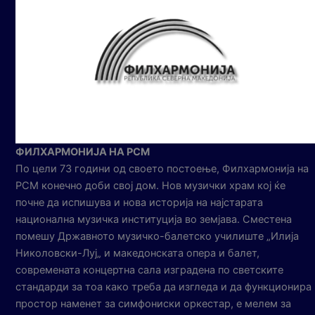
ФИЛХАРМОНИЈА НА РСМ
По цели 73 години од своето постоење, Филхармонија на
РСМ конечно доби свој дом. Нов музички храм кој ќе
почне да испишува и нова историја на најстарата
национална музичка институција во земјава. Сместена
помешу Државното музичко-балетско училиште „Илија
Николовски-Луј„ и македонската опера и балет,
современата концертна сала изградена по светските
стандарди за тоа како треба да изгледа и да функционира
простор наменет за симфониски оркестар, е мелем за