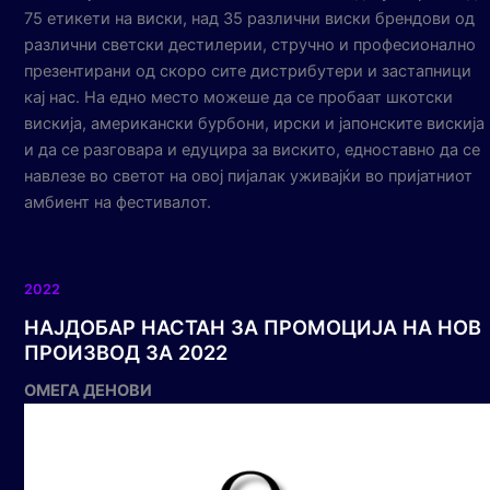
75 етикети на виски, над 35 различни виски брендови од
различни светски дестилерии, стручно и професионално
презентирани од скоро сите дистрибутери и застапници
кај нас. На едно место можеше да се пробаат шкотски
вискија, американски бурбони, ирски и јапонските вискија
и да се разговара и едуцира за вискито, едноставно да се
навлезе во светот на овој пијалак уживајќи во пријатниот
амбиент на фестивалот.
2022
НАЈДОБАР НАСТАН ЗА ПРОМОЦИЈА НА НОВ
ПРОИЗВОД ЗА 2022
ОМЕГА ДЕНОВИ