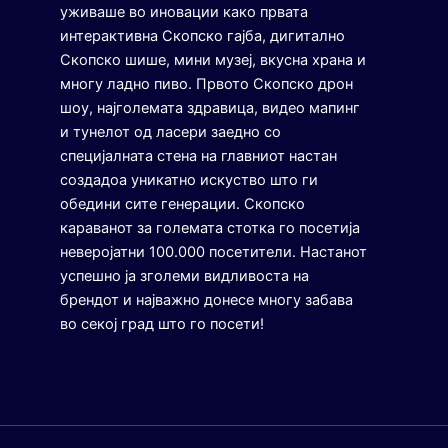
уживаше во иновации како првата
интерактивна Скопско гајба, дигитално
Скопско шише, мини музеј, вкусна храна и
многу ладно пиво. Првото Скопско дрон
шоу, најголемата здравица, видео мапинг
и тунелот од ласери заедно со
специјалната стена на главниот настан
создадоа уникатно искуство што ги
обедини сите генерации. Скопско
караванот за големата стотка го посетија
неверојатни 100.000 посетители. Настанот
успешно ја зголеми видливоста на
брендот и најважно донесе многу забава
во секој град што го посети!