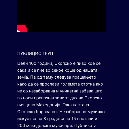
ПУБЛИЦИС ГРУП
Цели 100 години, Скопско е пиво кое се
сака и се пие во секое ќоше од нашата
земја. Па од таму следува прашањето
како да се прослави големата стотка ако
не со незаборавна и уникатна забава што
го носи препознатливиот дух на Скопско
низ цела Македонија. Така настана
Скопско Караванот. Незаборавно музичко
искуство во 8 градови со 15 настани и
200 македонски музичари. Публиката