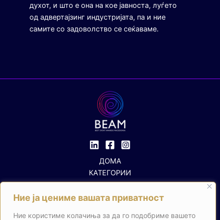
духот, и што е она на кое јавноста, луѓето
од адвертајзинг индустријата, па и ние
самите со задоволство се сеќаваме.
ДОМА
КАТЕГОРИИ
ПРАВИЛНИК
ЖИРИ
Ние ја цениме вашата приватност
КОНТАКТ
Ние користиме колачиња за да го подобриме вашето
Search Button