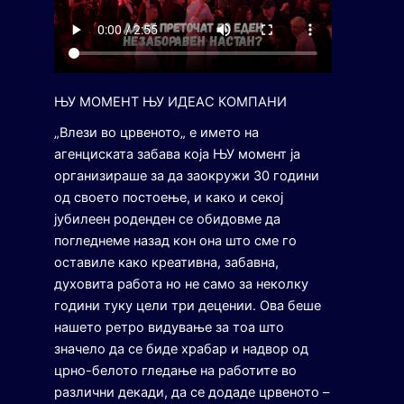
ЊУ МОМЕНТ ЊУ ИДЕАС КОМПАНИ
„Влези во црвеното„ е името на
агенциската забава која ЊУ момент ја
организираше за да заокружи 30 години
од своето постоење, и како и секој
јубилеен роденден се обидовме да
погледнеме назад кон она што сме го
оставиле како креативна, забавна,
духовита работа но не само за неколку
години туку цели три децении. Ова беше
нашето ретро видување за тоа што
значело да се биде храбар и надвор од
црно-белото гледање на работите во
различни декади, да се додаде црвеното –