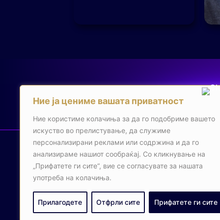
Ние ја цениме вашата приватност
Ние користиме колачиња за да го подобриме вашето
искуство во прелистување, да служиме
персонализирани реклами или содржина и да го
анализираме нашиот сообраќај. Со кликнување на
„Прифатете ги сите“, вие се согласувате за нашата
употреба на колачиња.
Прилагодете
Отфрли сите
Прифатете ги сите