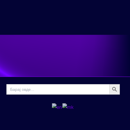
Search Button
Search
for: